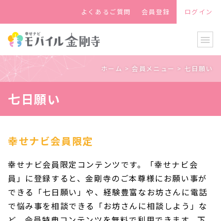
よくあるご質問
会員登録
ログイン
menu
ホーム
>
会員メニュー
>
七日願い
七日願い
幸せナビ会員限定
幸せナビ会員限定コンテンツです。「幸せナビ会
員」に登録すると、金剛寺のご本尊様にお願い事が
できる「七日願い」や、経験豊富なお坊さんに電話
で悩み事を相談できる「お坊さんに相談しよう」な
ど、会員特典コンテンツを無料で利用できます。下