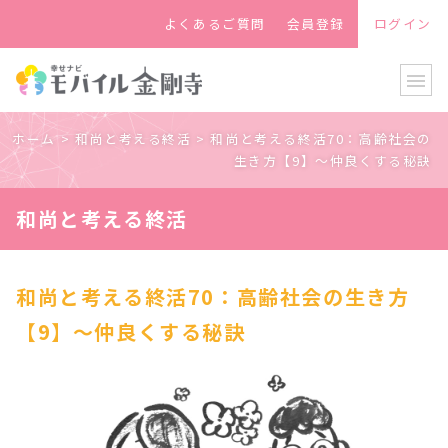
よくあるご質問
会員登録
ログイン
menu
ホーム
>
和尚と考える終活
>
和尚と考える終活70：高齢社会の
生き方【9】〜仲良くする秘訣
和尚と考える終活
和尚と考える終活70：高齢社会の生き方
【9】〜仲良くする秘訣