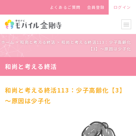
よくあるご質問
会員登録
ログイン
menu
ホーム
>
和尚と考える終活
>
和尚と考える終活113：少子高齢化
【3】～原因は少子化
和尚と考える終活
和尚と考える終活113：少子高齢化【3】
～原因は少子化