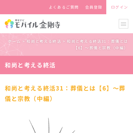
よくあるご質問
会員登録
ログイン
menu
ホーム
>
和尚と考える終活
>
和尚と考える終活31：葬儀とは
【6】～葬儀と宗教（中編）
和尚と考える終活
和尚と考える終活31：葬儀とは【6】～葬
儀と宗教（中編）