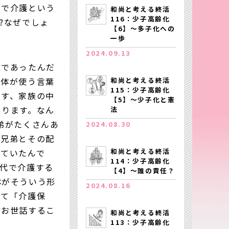
中で介護という
和尚と考える終活
116：少子高齢化
?なぜでしょ
【6】～多子化への
一歩
2024.09.13
葉であったんだ
和尚と考える終活
全体が使う言葉
115：少子高齢化
です、家族の中
【5】～少子化と憲
あります。なん
法
弟がたくさんあ
2024.08.30
も兄弟とその配
和尚と考える終活
えていたんで
114：少子高齢化
交代で介護する
【4】～誰の責任？
体がそういう形
2024.08.16
げて「介護保
をお世話するこ
和尚と考える終活
113：少子高齢化