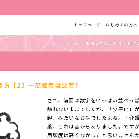
トップページ
はじめての方へ
ホーム
>
和尚と考える終活
>
和尚
き方【2】〜高齢者は悪者?
さて、前回は数字をいっぱい並べっ
触れないままでしたが、「少子化」
親、みたいなお話でしたよね。「介
葉、これは昔からありました。です
用頻度は高くなかったと思いませんか