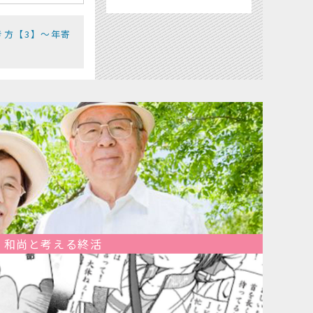
き方【3】〜年寄
和尚と考える終活