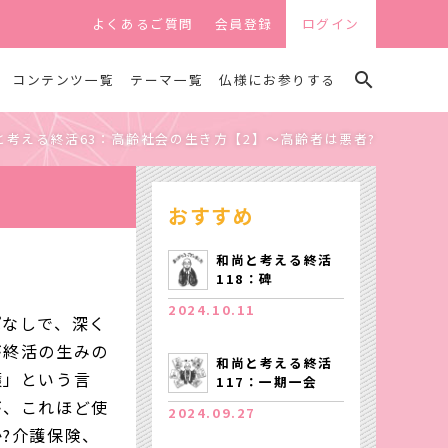
よくあるご質問
会員登録
ログイン
search
コンテンツ一覧
テーマ一覧
仏様にお参りする
と考える終活63：高齢社会の生き方【2】〜高齢者は悪者?
おすすめ
和尚と考える終活
118：碑
2024.10.11
ぱなしで、深く
が終活の生みの
和尚と考える終活
護」という言
117：一期一会
が、これほど使
2024.09.27
?介護保険、