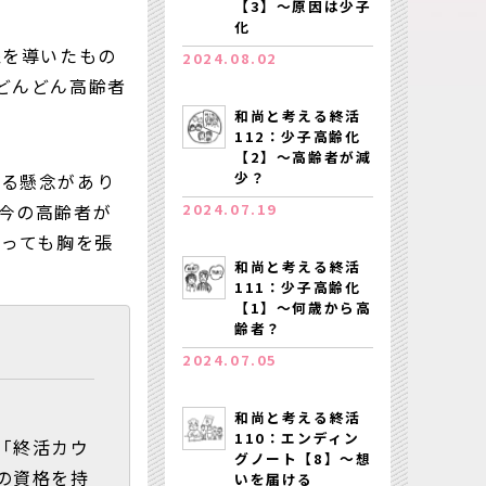
【3】～原因は少子
化
象を導いたもの
2024.08.02
どんどん高齢者
和尚と考える終活
112：少子高齢化
【2】～高齢者が減
少？
れる懸念があり
2024.07.19
今の高齢者が
がっても胸を張
和尚と考える終活
111：少子高齢化
【1】～何歳から高
齢者？
2024.07.05
和尚と考える終活
110：エンディン
「終活カウ
グノート【8】～想
の資格を持
いを届ける