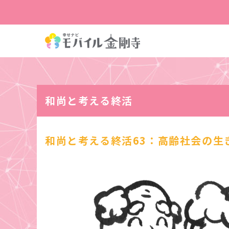
和尚と考える終活
和尚と考える終活63：高齢社会の生