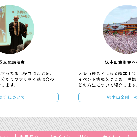
教文化講演会
総本山金剛寺へ
にするために役立つことを、
大阪市鶴見区にある総本山金
て分かりやすく説く講演会の
イベント情報をはじめ、拝観
介します。
どの方法について紹介します
演会について
総本山金剛寺
ついて
利用規約
プライバシーポリシー
サイトマップ